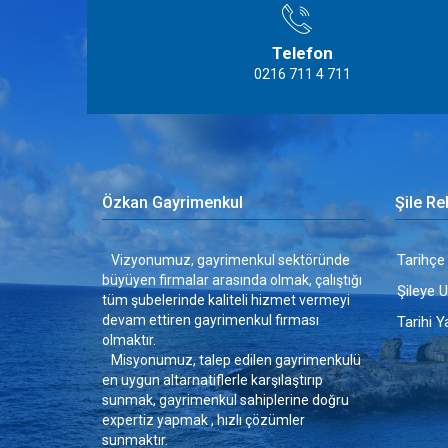
Telefon
0216 711 4 711
Özkan Gayrimenkul
Şile Re
Tarihçe
Vizyonumuz, gayrimenkul sektöründe
büyüyen firmalar arasında olmak, çalıştığı
Şileye 
tüm şubelerinde kaliteli hizmet vermeyi
devam ettiren gayrimenkul firması
Tarihi Y
olmaktır.
Misyonumuz, talep edilen gayrimenkulü
en uygun altarnatiflerle karşılaştırıp
sunmak, gayrimenkul sahiplerine doğru
expertiz yapmak , hızlı çözümler
sunmaktır.