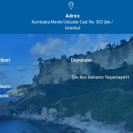
Adres
Kumbaba Mevkii Üsküdar Cad. No: 303 Şile /
İstanbul
hberi
Duyurular
Şile İkici Baharını Yaşamaya H
Ulaşım
apılar