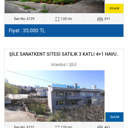
Kiralık
İlan No: 6729
120 m
3+1
2
Fiyat : 35.000 TL
ŞİLE SANATKENT SİTESİ SATILIK 3 KATLI 4+1 HAVU..
İstanbul / ŞİLE
Kiralık
Satılık
İlan No: 6721
170 m
4+1
2