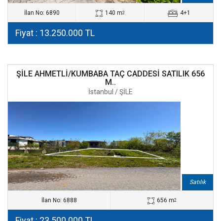
İlan No: 6890
140 m
4+1
2
Fiyat : 13.250.000 TL
ŞİLE AHMETLİ/KUMBABA TAÇ CADDESİ SATILIK 656
M..
İstanbul / ŞİLE
Satılık
İlan No: 6888
656 m
2
Fiyat : 23.500.000 TL