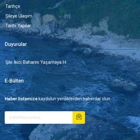
Tarihçe
Şileye Ulaşım
Tarihi Yapılar
Duyurular
Şile İkici Baharını Yaşamaya H
E-Bülten
Haber listemize
kaydolun yeniliklerden haberdar olun