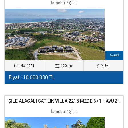
İstanbul / ŞİLE
Satılık
İlan No: 6901
120 m
3+1
2
Fiyat : 10.000.000 TL
ŞİLE ALACALI SATILIK VİLLA 2215 M2DE 6+1 HAVUZ..
İstanbul / ŞİLE