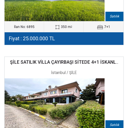
Satılık
İlan No: 6895
350 m
7+1
2
Fiyat : 25.000.000 TL
ŞİLE SATILIK VİLLA ÇAYIRBAŞI SİTEDE 4+1 İSKANL..
İstanbul / ŞİLE
Satılık