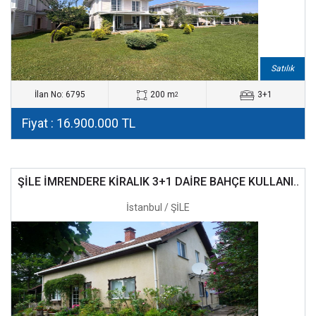
Satılık
İlan No: 6795
200 m
3+1
2
Fiyat : 16.900.000 TL
ŞİLE İMRENDERE KİRALIK 3+1 DAİRE BAHÇE KULLANI..
İstanbul / ŞİLE