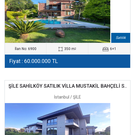
Satılık
İlan No: 6900
350 m
6+1
2
Fiyat : 60.000.000 TL
ŞİLE SAHİLKÖY SATILIK VİLLA MUSTAKİL BAHÇELİ S..
İstanbul / ŞİLE