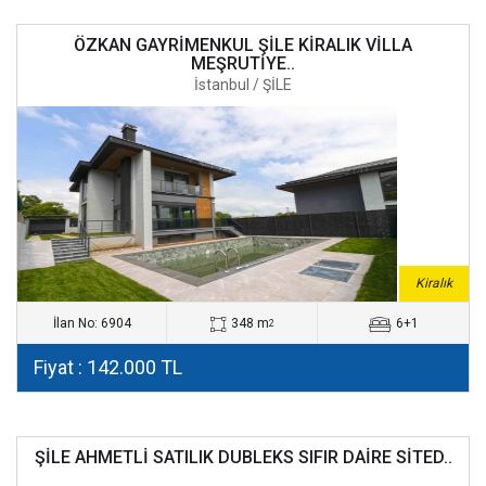
ÖZKAN GAYRİMENKUL ŞİLE KİRALIK VİLLA
MEŞRUTİYE..
İstanbul / ŞİLE
Kiralık
İlan No: 6904
348 m
6+1
2
Fiyat : 142.000 TL
ŞİLE AHMETLİ SATILIK DUBLEKS SIFIR DAİRE SİTED..