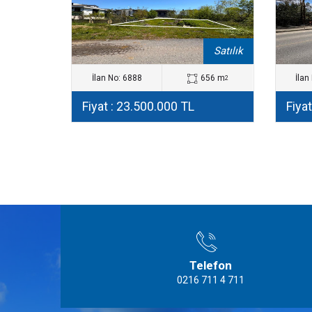
Satılık
İlan No: 6888
656 m
İlan
2
Fiyat : 23.500.000 TL
Fiya
Telefon
0216 711 4 711