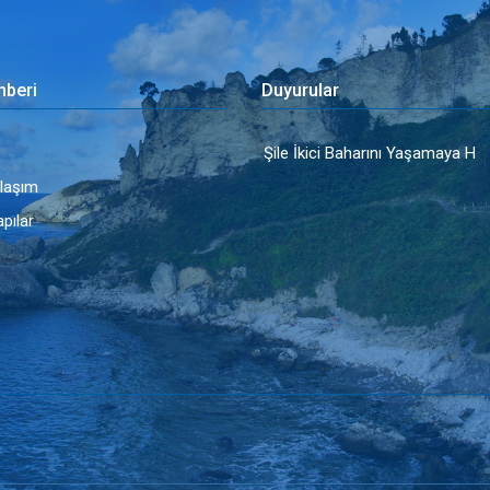
hberi
Duyurular
Şile İkici Baharını Yaşamaya H
Ulaşım
apılar