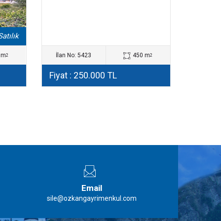
Satılık
 m
İlan No: 5423
450 m
2
2
Fiyat : 250.000 TL
Email
sile@ozkangayrimenkul.com