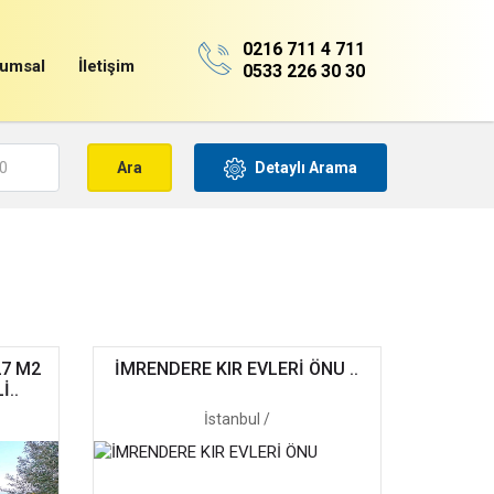
0216 711 4 711
umsal
İletişim
0533 226 30 30
Detaylı Arama
27 M2
İMRENDERE KIR EVLERİ ÖNU ..
..
İstanbul /