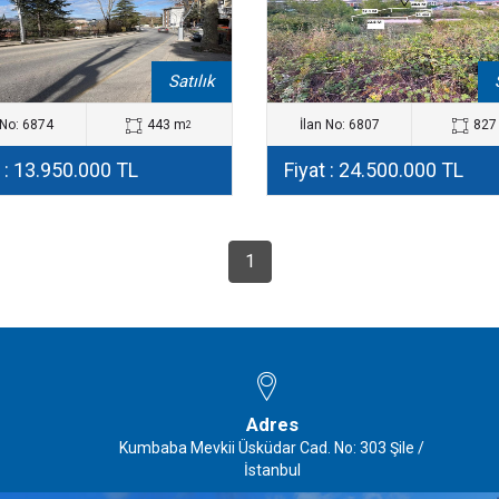
Satılık
 No: 6874
443 m
İlan No: 6807
827
2
t : 13.950.000 TL
Fiyat : 24.500.000 TL
1
Adres
Kumbaba Mevkii Üsküdar Cad. No: 303 Şile /
İstanbul